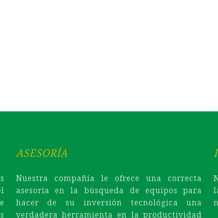
nor pequeña con clave
ASESORÍA
s
Nuestra compañía le ofrece una correcta
l
asesoría en la búsqueda de equipos para
e
hacer de su inversión tecnológica una
n
s
verdadera herramienta en la productividad